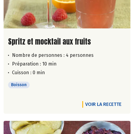
Lire la suite de la recette
Spritz et mocktail aux fruits
Nombre de personnes :
4 personnes
Préparation : 10 min
Cuisson : 0 min
Boisson
VOIR LA RECETTE