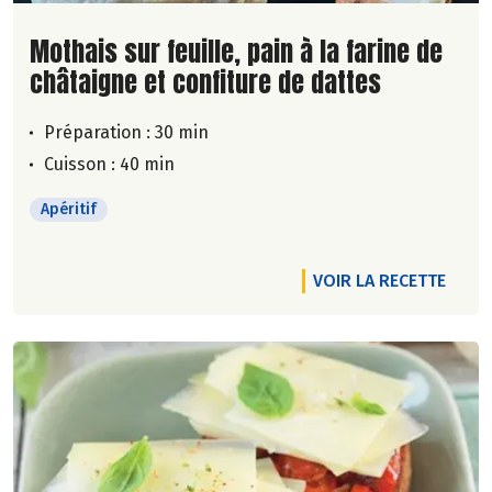
Lire la suite de la recette
Mothais sur feuille, pain à la farine de
châtaigne et confiture de dattes
Préparation : 30 min
Cuisson : 40 min
Apéritif
VOIR LA RECETTE