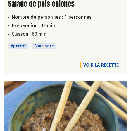
Lire la suite de la recette
Salade de pois chiches
Nombre de personnes :
4 personnes
Préparation : 15 min
Cuisson : 60 min
Apéritif
Sans porc
VOIR LA RECETTE