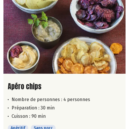
Lire la suite de la recette
Apéro chips
Nombre de personnes :
4 personnes
Préparation : 30 min
Cuisson : 90 min
Apéritif
Sans porc