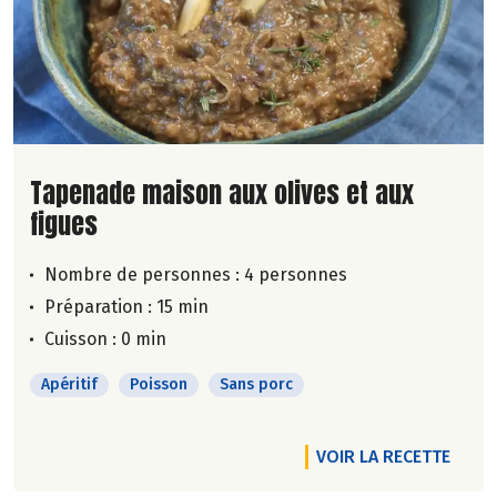
Lire la suite de la recette
Tapenade maison aux olives et aux
figues
Nombre de personnes :
4 personnes
Préparation : 15 min
Cuisson : 0 min
Apéritif
Poisson
Sans porc
VOIR LA RECETTE