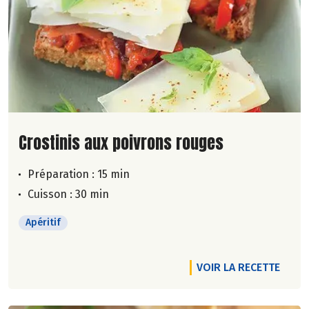
Lire la suite de la recette
Crostinis aux poivrons rouges
Préparation : 15 min
Cuisson : 30 min
Apéritif
VOIR LA RECETTE