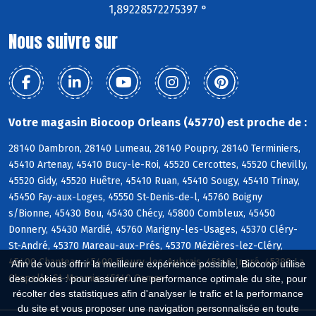
1,89228572275397 °
Nous suivre sur
Votre magasin Biocoop Orleans (45770) est proche de :
28140 Dambron, 28140 Lumeau, 28140 Poupry, 28140 Terminiers,
45410 Artenay, 45410 Bucy-le-Roi, 45520 Cercottes, 45520 Chevilly,
45520 Gidy, 45520 Huêtre, 45410 Ruan, 45410 Sougy, 45410 Trinay,
45450 Fay-aux-Loges, 45550 St-Denis-de-l, 45760 Boigny
s/Bionne, 45430 Bou, 45430 Chécy, 45800 Combleux, 45450
Donnery, 45430 Mardié, 45760 Marigny-les-Usages, 45370 Cléry-
St-André, 45370 Mareau-aux-Prés, 45370 Mézières-lez-Cléry,
45400 Chanteau, 45400 Fleury-les-Aubrais, 45140 Ingré, 45380 La
Afin de vous offrir la meilleure expérience possible, Biocoop utilise
Chapelle-St-Mesmin, 45140 Ormes
des cookies : pour assurer une performance optimale du site, pour
récolter des statistiques afin d'analyser le trafic et la performance
du site et vous proposer une navigation personnalisée en toute