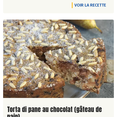
VOIR LA RECETTE
Lire la suite de la recette
Torta di pane au chocolat (gâteau de
pain)