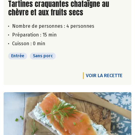
Lire la suite de la recette
Tartines craquantes chataîgne au
chèvre et aux fruits secs
Nombre de personnes :
4 personnes
Préparation : 15 min
Cuisson : 0 min
Entrée
Sans porc
VOIR LA RECETTE