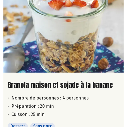
Lire la suite de la recette
Granola maison et sojade à la banane
Nombre de personnes :
4 personnes
Préparation : 20 min
Cuisson : 25 min
Dessert
Sans porc