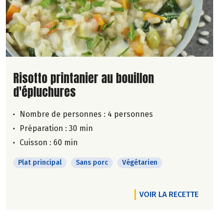
Lire la suite de la recette
Risotto printanier au bouillon
d'épluchures
Nombre de personnes :
4 personnes
Préparation : 30 min
Cuisson : 60 min
Plat principal
Sans porc
Végétarien
VOIR LA RECETTE