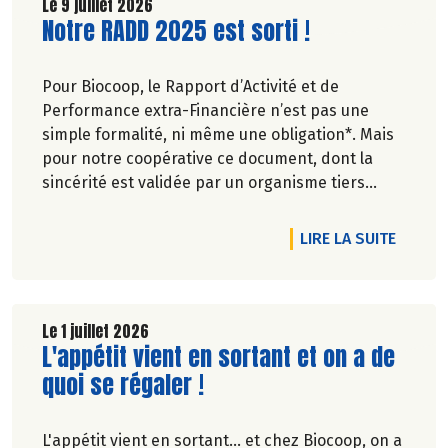
Découvrez celui d'Août 2026 !
Le 9 juillet 2026
Lire la suite de l'article
Notre RADD 2025 est sorti !
Pour Biocoop, le Rapport d’Activité et de
Performance extra-Financière n’est pas une
simple formalité, ni même une obligation*. Mais
pour notre coopérative ce document, dont la
sincérité est validée par un organisme tiers
indépendant, est un acte de transparence vis-à-
vis de l'ensemble de nos parties prenantes
DE L'A
LIRE LA SUITE
(Paysan.ne.s Associé.e.s, magasins...) et de nos
clients. Il contient un condensé des avancées
réalisées par Biocoop dans l’objectif de rendre
accessible et désirable une bio exigeante.
Le 1 juillet 2026
Lire la suite de l'article
L'appétit vient en sortant et on a de
quoi se régaler !
L'appétit vient en sortant... et chez Biocoop, on a