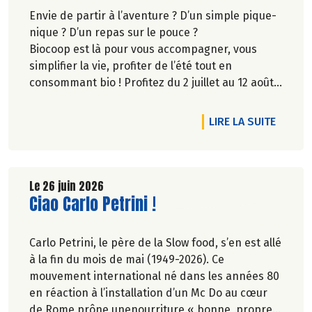
Envie de partir à l’aventure ? D’un simple pique-
nique ? D’un repas sur le pouce ?
Biocoop est là pour vous accompagner, vous
simplifier la vie, profiter de l’été tout en
consommant bio ! Profitez du 2 juillet au 12 août
inclus, jusqu'à -20% sur une sélection de
produits.
DE L'A
LIRE LA SUITE
Le 26 juin 2026
Lire la suite de l'article
Ciao Carlo Petrini !
Carlo Petrini, le père de la Slow food, s’en est allé
à la fin du mois de mai (1949-2026). Ce
mouvement international né dans les années 80
en réaction à l’installation d’un Mc Do au cœur
de Rome prône unenourriture « bonne, propre