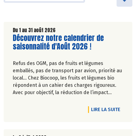
Du 1 au 31 août 2026
Lire la suite de l'article
Découvrez notre calendrier de
saisonnalité d'Août 2026 !
Refus des OGM, pas de fruits et légumes
emballés, pas de transport par avion, priorité au
local… Chez Biocoop, les fruits et légumes bio
répondent à un cahier des charges rigoureux.
Avec pour objectif, la réduction de l’impact
carbone et la préservation de
l’environnement. Parce que manger des produits
DE L'A
LIRE LA SUITE
de qualité rime avec respect de la saisonnalité,
Biocoop a élaboré un calendrier de saisonnalité
pour ses fruits et légumes bio.