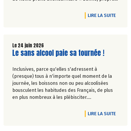
et juste pour tous ».En hommage, nous
republions ici l’entretien qu’il avait accordé
DE L'AR
LIRE LA SUITE
àCulture Bioen 2018,et qui reste totalement
d'actualité.
Le 24 juin 2026
Lire la suite de l'article
Le sans alcool paie sa tournée !
Inclusives, parce qu'elles s'adressent à
(presque) tous à n'importe quel moment de la
journée, les boissons non ou peu alcoolisées
bousculent les habitudes des Français, de plus
en plus nombreux à les plébisciter.
Marie-Pierre Chavel.
DE L'A
LIRE LA SUITE