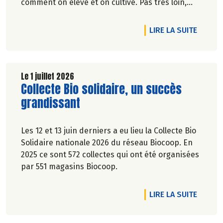
comment on élève et on cultive. Pas très loin,
dans les vergers de la Ferme du Rouge-Gorge, on
est en phase. Comme dans les 19 magasins
DE L'A
LIRE LA SUITE
Biocoop du Grand Toulouse. Ceux-là et d'autres
producteurs jouent collectif pour développer et
structurer une agriculture bio paysanne sur leur
territoire. Nous y étions à la fin de l'hiver. Suivez-
Le 1 juillet 2026
Lire la suite de l'article
Collecte Bio solidaire, un succès
nous.
Pascale Solana.
grandissant
Les 12 et 13 juin derniers a eu lieu la Collecte Bio
Solidaire nationale 2026 du réseau Biocoop. En
2025 ce sont 572 collectes qui ont été organisées
par 551 magasins Biocoop.
DE L'A
LIRE LA SUITE