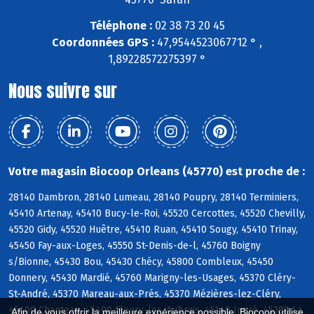
Téléphone :
02 38 73 20 45
Coordonnées GPS :
47,9544523067712 ° ,
1,89228572275397 °
Nous suivre sur
Votre magasin Biocoop Orleans (45770) est proche de :
28140 Dambron, 28140 Lumeau, 28140 Poupry, 28140 Terminiers,
45410 Artenay, 45410 Bucy-le-Roi, 45520 Cercottes, 45520 Chevilly,
45520 Gidy, 45520 Huêtre, 45410 Ruan, 45410 Sougy, 45410 Trinay,
45450 Fay-aux-Loges, 45550 St-Denis-de-l, 45760 Boigny
s/Bionne, 45430 Bou, 45430 Chécy, 45800 Combleux, 45450
Donnery, 45430 Mardié, 45760 Marigny-les-Usages, 45370 Cléry-
St-André, 45370 Mareau-aux-Prés, 45370 Mézières-lez-Cléry,
45400 Chanteau, 45400 Fleury-les-Aubrais, 45140 Ingré, 45380 La
Afin de vous offrir la meilleure expérience possible, Biocoop utilise