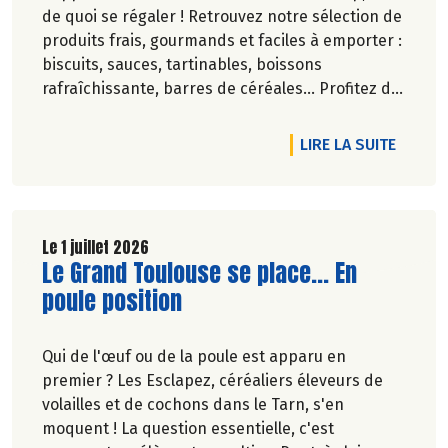
de quoi se régaler ! Retrouvez notre sélection de
produits frais, gourmands et faciles à emporter :
biscuits, sauces, tartinables, boissons
rafraîchissante, barres de céréales... Profitez de
20%* de remise sur une sélection de produits du
2 juillet au 12 août 2026 inclus.
DE L'A
LIRE LA SUITE
Le 1 juillet 2026
Lire la suite de l'article
Le Grand Toulouse se place... En
poule position
Qui de l'œuf ou de la poule est apparu en
premier ? Les Esclapez, céréaliers éleveurs de
volailles et de cochons dans le Tarn, s'en
moquent ! La question essentielle, c'est