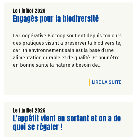
Le 1 juillet 2026
Lire la suite de l'article
Engagés pour la biodiversité
La Coopérative Biocoop soutient depuis toujours
des pratiques visant à préserver la biodiversité,
car un environnement sain est la base d’une
alimentation durable et de qualité. Et pour être
en bonne santé la nature a besoin de
biodiversité.
DE L'A
LIRE LA SUITE
Le 1 juillet 2026
Lire la suite de l'article
L'appétit vient en sortant et on a de
quoi se régaler !