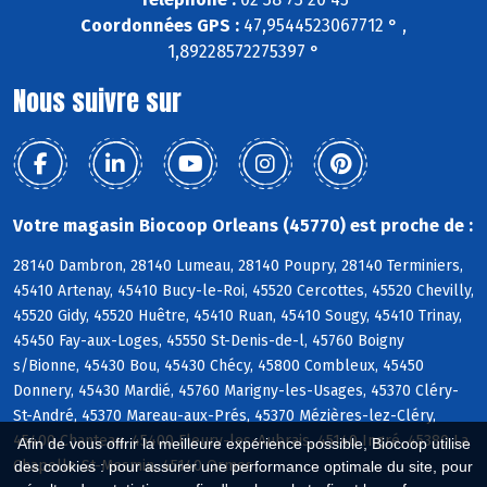
Coordonnées GPS :
47,9544523067712 ° ,
1,89228572275397 °
Nous suivre sur
Votre magasin Biocoop Orleans (45770) est proche de :
28140 Dambron, 28140 Lumeau, 28140 Poupry, 28140 Terminiers,
45410 Artenay, 45410 Bucy-le-Roi, 45520 Cercottes, 45520 Chevilly,
45520 Gidy, 45520 Huêtre, 45410 Ruan, 45410 Sougy, 45410 Trinay,
45450 Fay-aux-Loges, 45550 St-Denis-de-l, 45760 Boigny
s/Bionne, 45430 Bou, 45430 Chécy, 45800 Combleux, 45450
Donnery, 45430 Mardié, 45760 Marigny-les-Usages, 45370 Cléry-
St-André, 45370 Mareau-aux-Prés, 45370 Mézières-lez-Cléry,
45400 Chanteau, 45400 Fleury-les-Aubrais, 45140 Ingré, 45380 La
Afin de vous offrir la meilleure expérience possible, Biocoop utilise
Chapelle-St-Mesmin, 45140 Ormes
des cookies : pour assurer une performance optimale du site, pour