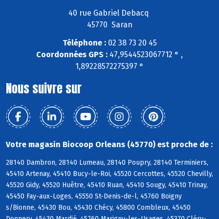
40 rue Gabriel Debacq
45770 Saran
Téléphone :
02 38 73 20 45
Coordonnées GPS :
47,9544523067712 ° ,
1,89228572275397 °
Nous suivre sur
Votre magasin Biocoop Orleans (45770) est proche de :
28140 Dambron, 28140 Lumeau, 28140 Poupry, 28140 Terminiers,
45410 Artenay, 45410 Bucy-le-Roi, 45520 Cercottes, 45520 Chevilly,
45520 Gidy, 45520 Huêtre, 45410 Ruan, 45410 Sougy, 45410 Trinay,
45450 Fay-aux-Loges, 45550 St-Denis-de-l, 45760 Boigny
s/Bionne, 45430 Bou, 45430 Chécy, 45800 Combleux, 45450
Donnery, 45430 Mardié, 45760 Marigny-les-Usages, 45370 Cléry-