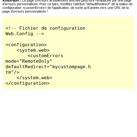
Remarques :
La page d'erreurs actuellement affichée peut être remplacée par une page
d'erreurs personnalisée. Pour ce faire, modifiez l'attribut "defaultRedirect" de la balise de
configuration <customErrors> de l'application, de sorte qu'il pointe vers une URL de la
page d'erreurs personnalisée !
<!-- Fichier de configuration 
Web.Config -->

<configuration>

    <system.web>

        <customErrors 
mode="RemoteOnly" 
defaultRedirect="mycustompage.h
tm"/>

    </system.web>

</configuration>