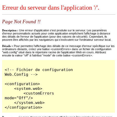
Erreur du serveur dans l'application '/'.
Page Not Found !!
Description :
Une erreur d'application s'est produite sur le serveur. Les paramètres
d'erreur personnalisés actuels pour cette application empêchent l'affichage à distance
des détails de l'erreur de l'application (pour des raisons de sécurité). Cependant, ils
peuvent être affichés par les navigateurs qui s'exécutent sur l'ordinateur serveur local.
Détails =
Pour permettre l'affichage des détails de ce message d'erreur spécifique sur les
ordinateurs distants, créez une balise <customErrors> dans un fichier de configuration
"web.config" situé dans le répertoire racine de l'application Web en cours. Attribuez
ensuite la valeur "off" à l'attribut "mode" de cette balise <customErrors>.
<!-- Fichier de configuration 
Web.Config -->

<configuration>

    <system.web>

        <customErrors 
mode="Off"/>

    </system.web>

</configuration>