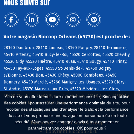
Nous suivre sur
Votre magasin Biocoop Orleans (45770) est proche de :
28140 Dambron, 28140 Lumeau, 28140 Poupry, 28140 Terminiers,
45410 Artenay, 45410 Bucy-le-Roi, 45520 Cercottes, 45520 Chevilly,
45520 Gidy, 45520 Huêtre, 45410 Ruan, 45410 Sougy, 45410 Trinay,
45450 Fay-aux-Loges, 45550 St-Denis-de-l, 45760 Boigny
s/Bionne, 45430 Bou, 45430 Chécy, 45800 Combleux, 45450
Donnery, 45430 Mardié, 45760 Marigny-les-Usages, 45370 Cléry-
St-André, 45370 Mareau-aux-Prés, 45370 Mézières-lez-Cléry,
45400 Chanteau, 45400 Fleury-les-Aubrais, 45140 Ingré, 45380 La
Afin de vous offrir la meilleure expérience possible, Biocoop utilise
Chapelle-St-Mesmin, 45140 Ormes
des cookies : pour assurer une performance optimale du site, pour
récolter des statistiques afin d'analyser le trafic et la performance
du site et vous proposer une navigation personnalisée en toute
sécurité. Vous pouvez changer d'avis à tout moment en
Biocoop.fr
Le réseau Biocoop
paramétrant vos cookies. OK pour vous ?
Copyright Biocoop 2026