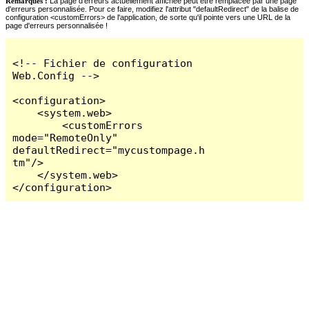
Remarques :
La page d'erreurs actuellement affichée peut être remplacée par une page
d'erreurs personnalisée. Pour ce faire, modifiez l'attribut "defaultRedirect" de la balise de
configuration <customErrors> de l'application, de sorte qu'il pointe vers une URL de la
page d'erreurs personnalisée !
<!-- Fichier de configuration 
Web.Config -->

<configuration>

    <system.web>

        <customErrors 
mode="RemoteOnly" 
defaultRedirect="mycustompage.h
tm"/>

    </system.web>

</configuration>