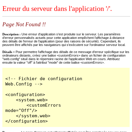
Erreur du serveur dans l'application '/'.
Page Not Found !!
Description :
Une erreur d'application s'est produite sur le serveur. Les paramètres
d'erreur personnalisés actuels pour cette application empêchent l'affichage à distance
des détails de l'erreur de l'application (pour des raisons de sécurité). Cependant, ils
peuvent être affichés par les navigateurs qui s'exécutent sur l'ordinateur serveur local.
Détails =
Pour permettre l'affichage des détails de ce message d'erreur spécifique sur les
ordinateurs distants, créez une balise <customErrors> dans un fichier de configuration
"web.config" situé dans le répertoire racine de l'application Web en cours. Attribuez
ensuite la valeur "off" à l'attribut "mode" de cette balise <customErrors>.
<!-- Fichier de configuration 
Web.Config -->

<configuration>

    <system.web>

        <customErrors 
mode="Off"/>

    </system.web>

</configuration>