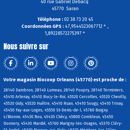
40 rue Gabriel Debacq
45770 Saran
Téléphone :
02 38 73 20 45
Coordonnées GPS :
47,9544523067712 ° ,
1,89228572275397 °
Nous suivre sur
Votre magasin Biocoop Orleans (45770) est proche de :
28140 Dambron, 28140 Lumeau, 28140 Poupry, 28140 Terminiers,
45410 Artenay, 45410 Bucy-le-Roi, 45520 Cercottes, 45520 Chevilly,
45520 Gidy, 45520 Huêtre, 45410 Ruan, 45410 Sougy, 45410 Trinay,
45450 Fay-aux-Loges, 45550 St-Denis-de-l, 45760 Boigny
s/Bionne, 45430 Bou, 45430 Chécy, 45800 Combleux, 45450
Donnery, 45430 Mardié, 45760 Marigny-les-Usages, 45370 Cléry-