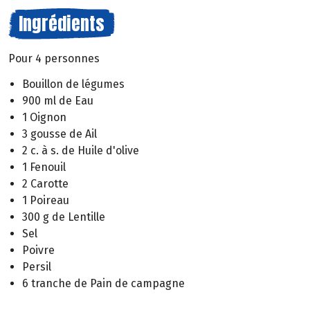
Ingrédients
Pour 4 personnes
Bouillon de légumes
900 ml de Eau
1 Oignon
3 gousse de Ail
2 c. à s. de Huile d'olive
1 Fenouil
2 Carotte
1 Poireau
300 g de Lentille
Sel
Poivre
Persil
6 tranche de Pain de campagne