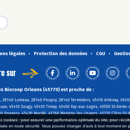
ons légales
Protection des données
CGU
Gestio
re sur
n Biocoop Orleans (45770) est proche de :
28140 Lumeau, 28140 Poupry, 28140 Terminiers, 45410 Artenay, 45410 B
uan, 45410 Sougy, 45410 Trinay, 45450 Fay-aux-Loges, 45550 St-Denis-
0 Donnery, 45430 Mardié, 45760 Marigny-les-Usages, 45370 Cléry-St-
es cookies : pour assurer une performance optimale du site, pour récolter
0 Fleury-les-Aubrais, 45140 Ingré, 45380 La Chapelle-St-Mesmin, 451
isée en toute sécurité. Vous pouvez changer d'avis à tout moment en 