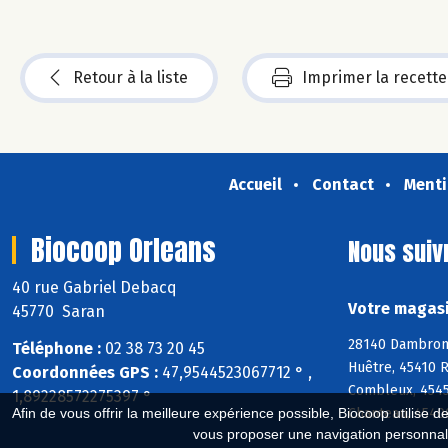
Retour à la liste
Imprimer la recette
Accueil
Contact
Menti
Biocoop Orleans
Nous suiv
40 rue Gabriel Debacq
Votre magasi
45770 Saran
28140 Dambron, 
Téléphone :
02 38 73 20 45
Huêtre, 45410 R
Coordonnées GPS :
47,9544523067712 ° ,
Combleux, 4545
1,89228572275397 °
Afin de vous offrir la meilleure expérience possible, Biocoop utilise d
Chanteau, 4540
vous proposer une navigation personnal