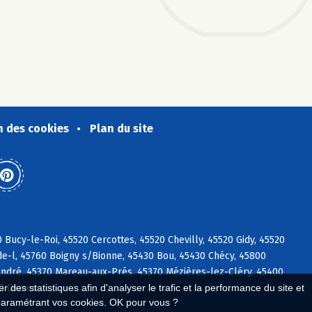
n des cookies
Plan du site
ucy-le-Roi, 45520 Cercottes, 45520 Chevilly, 45520 Gidy, 45520
de-l, 45760 Boigny s/Bionne, 45430 Bou, 45430 Chécy, 45800
André, 45370 Mareau-aux-Prés, 45370 Mézières-lez-Cléry, 45400
 des statistiques afin d'analyser le trafic et la performance du site et
40 Ormes
paramétrant vos cookies. OK pour vous ?