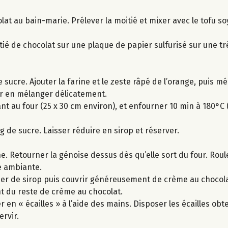
lat au bain-marie. Prélever la moitié et mixer avec le tofu s
itié de chocolat sur une plaque de papier sulfurisé sur une tr
 sucre. Ajouter la farine et le zeste râpé de l’orange, puis mé
er en mélanger délicatement.
t au four (25 x 30 cm environ), et enfourner 10 min à 180°C (
g de sucre. Laisser réduire en sirop et réserver.
e. Retourner la génoise dessus dès qu’elle sort du four. Roul
e ambiante.
per de sirop puis couvrir généreusement de crème au chocolat
t du reste de crème au chocolat.
er en « écailles » à l’aide des mains. Disposer les écailles o
ervir.