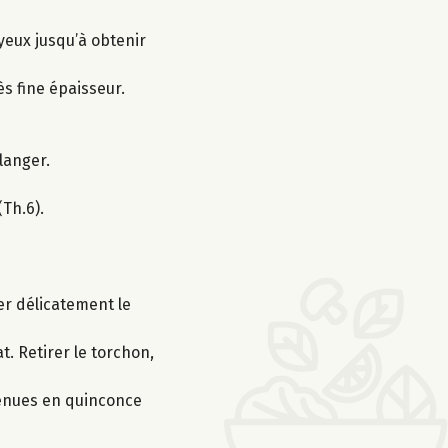
oyeux jusqu’à obtenir
ès fine épaisseur.
langer.
Th.6).
er délicatement le
. Retirer le torchon,
btenues en quinconce