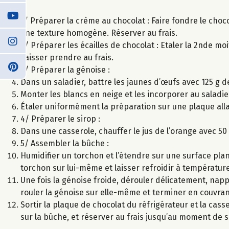
1/ Préparer la crème au chocolat : Faire fondre le choco
une texture homogène. Réserver au frais.
2/ Préparer les écailles de chocolat : Etaler la 2nde mo
Laisser prendre au frais.
3/ Préparer la génoise :
Dans un saladier, battre les jaunes d’œufs avec 125 g de
Monter les blancs en neige et les incorporer au saladi
Étaler uniformément la préparation sur une plaque allan
4/ Préparer le sirop :
Dans une casserole, chauffer le jus de l’orange avec 50 
5/ Assembler la bûche :
Humidifier un torchon et l’étendre sur une surface plan
torchon sur lui-même et laisser refroidir à températur
Une fois la génoise froide, dérouler délicatement, nap
rouler la génoise sur elle-même et terminer en couvran
Sortir la plaque de chocolat du réfrigérateur et la cass
sur la bûche, et réserver au frais jusqu’au moment de s