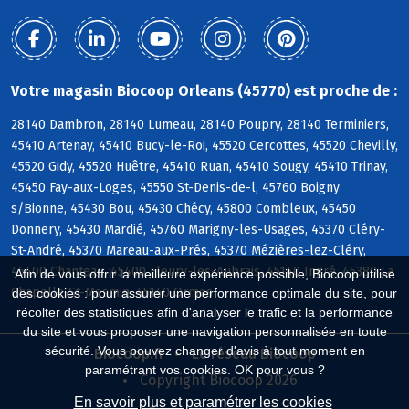
Votre magasin Biocoop Orleans (45770) est proche de :
28140 Dambron, 28140 Lumeau, 28140 Poupry, 28140 Terminiers,
45410 Artenay, 45410 Bucy-le-Roi, 45520 Cercottes, 45520 Chevilly,
45520 Gidy, 45520 Huêtre, 45410 Ruan, 45410 Sougy, 45410 Trinay,
45450 Fay-aux-Loges, 45550 St-Denis-de-l, 45760 Boigny
s/Bionne, 45430 Bou, 45430 Chécy, 45800 Combleux, 45450
Donnery, 45430 Mardié, 45760 Marigny-les-Usages, 45370 Cléry-
St-André, 45370 Mareau-aux-Prés, 45370 Mézières-lez-Cléry,
45400 Chanteau, 45400 Fleury-les-Aubrais, 45140 Ingré, 45380 La
Afin de vous offrir la meilleure expérience possible, Biocoop utilise
Chapelle-St-Mesmin, 45140 Ormes
des cookies : pour assurer une performance optimale du site, pour
récolter des statistiques afin d'analyser le trafic et la performance
du site et vous proposer une navigation personnalisée en toute
sécurité. Vous pouvez changer d'avis à tout moment en
Biocoop.fr
Le réseau Biocoop
paramétrant vos cookies. OK pour vous ?
Copyright Biocoop 2026
En savoir plus et paramétrer les cookies