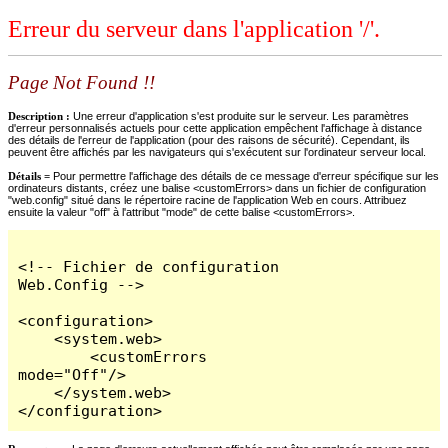
Erreur du serveur dans l'application '/'.
Page Not Found !!
Description :
Une erreur d'application s'est produite sur le serveur. Les paramètres
d'erreur personnalisés actuels pour cette application empêchent l'affichage à distance
des détails de l'erreur de l'application (pour des raisons de sécurité). Cependant, ils
peuvent être affichés par les navigateurs qui s'exécutent sur l'ordinateur serveur local.
Détails =
Pour permettre l'affichage des détails de ce message d'erreur spécifique sur les
ordinateurs distants, créez une balise <customErrors> dans un fichier de configuration
"web.config" situé dans le répertoire racine de l'application Web en cours. Attribuez
ensuite la valeur "off" à l'attribut "mode" de cette balise <customErrors>.
<!-- Fichier de configuration 
Web.Config -->

<configuration>

    <system.web>

        <customErrors 
mode="Off"/>

    </system.web>

</configuration>