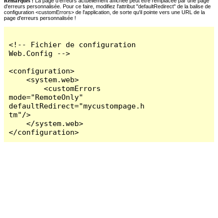
Remarques :
La page d'erreurs actuellement affichée peut être remplacée par une page
d'erreurs personnalisée. Pour ce faire, modifiez l'attribut "defaultRedirect" de la balise de
configuration <customErrors> de l'application, de sorte qu'il pointe vers une URL de la
page d'erreurs personnalisée !
<!-- Fichier de configuration 
Web.Config -->

<configuration>

    <system.web>

        <customErrors 
mode="RemoteOnly" 
defaultRedirect="mycustompage.h
tm"/>

    </system.web>

</configuration>