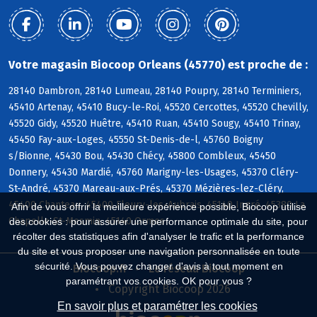
Votre magasin Biocoop Orleans (45770) est proche de :
28140 Dambron, 28140 Lumeau, 28140 Poupry, 28140 Terminiers,
45410 Artenay, 45410 Bucy-le-Roi, 45520 Cercottes, 45520 Chevilly,
45520 Gidy, 45520 Huêtre, 45410 Ruan, 45410 Sougy, 45410 Trinay,
45450 Fay-aux-Loges, 45550 St-Denis-de-l, 45760 Boigny
s/Bionne, 45430 Bou, 45430 Chécy, 45800 Combleux, 45450
Donnery, 45430 Mardié, 45760 Marigny-les-Usages, 45370 Cléry-
St-André, 45370 Mareau-aux-Prés, 45370 Mézières-lez-Cléry,
45400 Chanteau, 45400 Fleury-les-Aubrais, 45140 Ingré, 45380 La
Afin de vous offrir la meilleure expérience possible, Biocoop utilise
Chapelle-St-Mesmin, 45140 Ormes
des cookies : pour assurer une performance optimale du site, pour
récolter des statistiques afin d'analyser le trafic et la performance
du site et vous proposer une navigation personnalisée en toute
sécurité. Vous pouvez changer d'avis à tout moment en
Biocoop.fr
Le réseau Biocoop
paramétrant vos cookies. OK pour vous ?
Copyright Biocoop 2026
En savoir plus et paramétrer les cookies