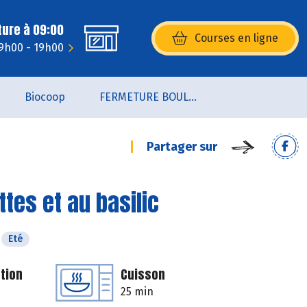
ture à 09:00
Courses en ligne
(s’ouvre dans une nouvelle fenêtr
9h00 - 19h00
Biocoop
FERMETURE BOULANGERIE JUSQU'AU 19 AOUT 2026
Partager sur
es et au basilic
Eté
tion
Cuisson
25 min