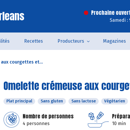
rleans
Prochaine ouver
Samedi : 
lités
Recettes
Producteurs
Magazines
ux courgettes et...
Omelette crémeuse aux courgett
Plat principal
Sans gluten
Sans lactose
Végétarien
Nombre de personnes
Prépara
4 personnes
10 min