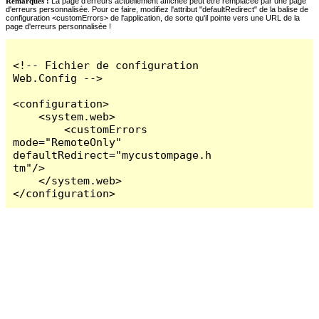
Remarques :
La page d'erreurs actuellement affichée peut être remplacée par une page
d'erreurs personnalisée. Pour ce faire, modifiez l'attribut "defaultRedirect" de la balise de
configuration <customErrors> de l'application, de sorte qu'il pointe vers une URL de la
page d'erreurs personnalisée !
<!-- Fichier de configuration 
Web.Config -->

<configuration>

    <system.web>

        <customErrors 
mode="RemoteOnly" 
defaultRedirect="mycustompage.h
tm"/>

    </system.web>

</configuration>