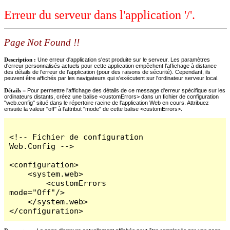
Erreur du serveur dans l'application '/'.
Page Not Found !!
Description :
Une erreur d'application s'est produite sur le serveur. Les paramètres
d'erreur personnalisés actuels pour cette application empêchent l'affichage à distance
des détails de l'erreur de l'application (pour des raisons de sécurité). Cependant, ils
peuvent être affichés par les navigateurs qui s'exécutent sur l'ordinateur serveur local.
Détails =
Pour permettre l'affichage des détails de ce message d'erreur spécifique sur les
ordinateurs distants, créez une balise <customErrors> dans un fichier de configuration
"web.config" situé dans le répertoire racine de l'application Web en cours. Attribuez
ensuite la valeur "off" à l'attribut "mode" de cette balise <customErrors>.
<!-- Fichier de configuration 
Web.Config -->

<configuration>

    <system.web>

        <customErrors 
mode="Off"/>

    </system.web>

</configuration>