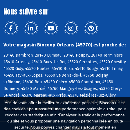
Nous suivre sur
Votre magasin Biocoop Orleans (45770) est proche de :
28140 Dambron, 28140 Lumeau, 28140 Poupry, 28140 Terminiers,
45410 Artenay, 45410 Bucy-le-Roi, 45520 Cercottes, 45520 Chevilly,
45520 Gidy, 45520 Huêtre, 45410 Ruan, 45410 Sougy, 45410 Trinay,
45450 Fay-aux-Loges, 45550 St-Denis-de-l, 45760 Boigny
s/Bionne, 45430 Bou, 45430 Chécy, 45800 Combleux, 45450
Donnery, 45430 Mardié, 45760 Marigny-les-Usages, 45370 Cléry-
St-André, 45370 Mareau-aux-Prés, 45370 Mézières-lez-Cléry,
45400 Chanteau, 45400 Fleury-les-Aubrais, 45140 Ingré, 45380 La
Afin de vous offrir la meilleure expérience possible, Biocoop utilise
Chapelle-St-Mesmin, 45140 Ormes
des cookies : pour assurer une performance optimale du site, pour
récolter des statistiques afin d'analyser le trafic et la performance
du site et vous proposer une navigation personnalisée en toute
sécurité. Vous pouvez changer d'avis à tout moment en
Biocoop.fr
Le réseau Biocoop