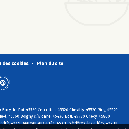
n des cookies
Plan du site
ucy-le-Roi, 45520 Cercottes, 45520 Chevilly, 45520 Gidy, 45520
de-l, 45760 Boigny s/Bionne, 45430 Bou, 45430 Chécy, 45800
André, 45370 Mareau-aux-Prés, 45370 Mézières-lez-Cléry, 45400