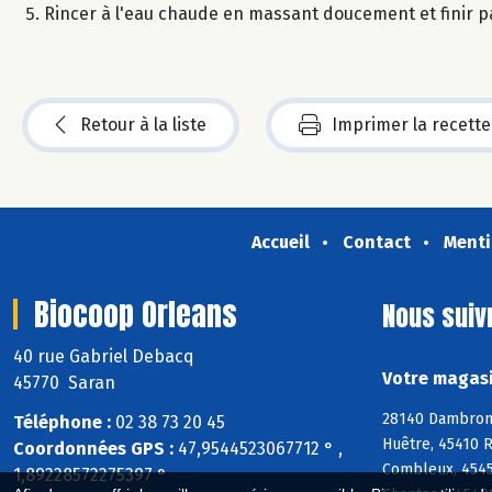
Rincer à l'eau chaude en massant doucement et finir pa
Retour à la liste
Imprimer la recette
Accueil
Contact
Menti
Biocoop Orleans
Nous suiv
40 rue Gabriel Debacq
Votre magasi
45770 Saran
28140 Dambron, 
Téléphone :
02 38 73 20 45
Huêtre, 45410 R
Coordonnées GPS :
47,9544523067712 ° ,
Combleux, 4545
1,89228572275397 °