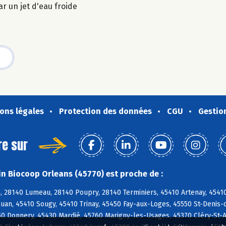
r un jet d'eau froide
ons légales
Protection des données
CGU
Gestio
re sur
n Biocoop Orleans (45770) est proche de :
28140 Lumeau, 28140 Poupry, 28140 Terminiers, 45410 Artenay, 45410 B
uan, 45410 Sougy, 45410 Trinay, 45450 Fay-aux-Loges, 45550 St-Denis-
0 Donnery, 45430 Mardié, 45760 Marigny-les-Usages, 45370 Cléry-St-