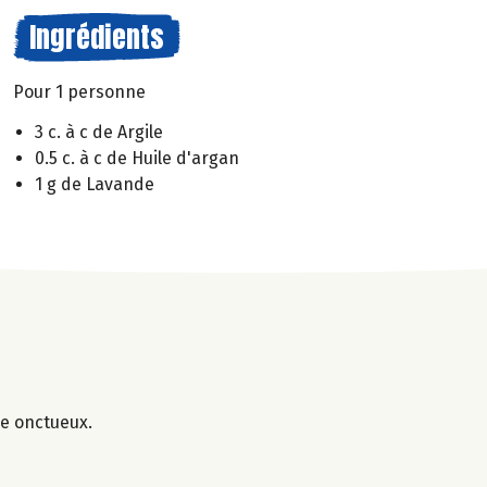
Ingrédients
Pour 1 personne
3 c. à c de Argile
0.5 c. à c de Huile d'argan
1 g de Lavande
ge onctueux.