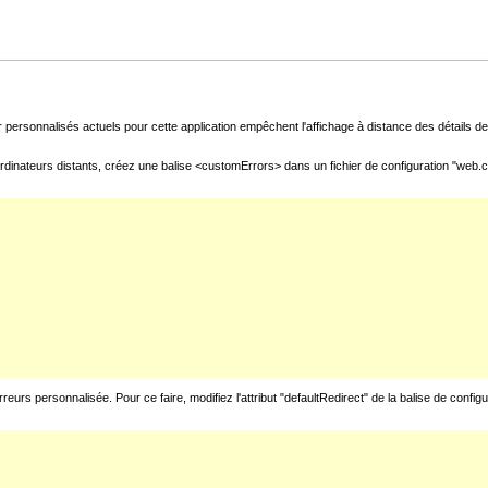
 personnalisés actuels pour cette application empêchent l'affichage à distance des détails de 
rdinateurs distants, créez une balise <customErrors> dans un fichier de configuration "web.con
urs personnalisée. Pour ce faire, modifiez l'attribut "defaultRedirect" de la balise de config