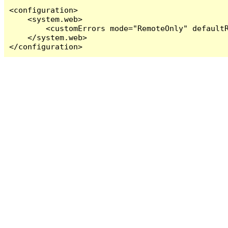
<configuration>

    <system.web>

        <customErrors mode="RemoteOnly" defaultR
    </system.web>

</configuration>