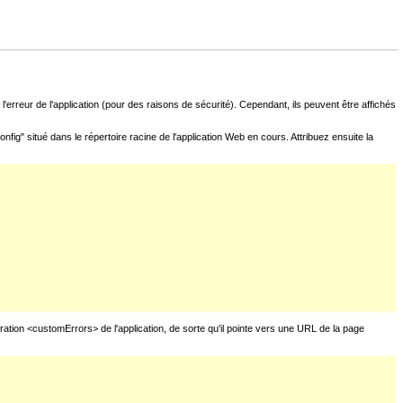
l'erreur de l'application (pour des raisons de sécurité). Cependant, ils peuvent être affichés
fig" situé dans le répertoire racine de l'application Web en cours. Attribuez ensuite la
uration <customErrors> de l'application, de sorte qu'il pointe vers une URL de la page