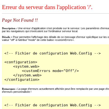
Erreur du serveur dans l'application '/'.
Page Not Found !!
Description :
Une erreur d'application s'est produite sur le serveur. Les paramètres d'erreur
par les navigateurs qui s'exécutent sur l'ordinateur serveur local.
Détails =
Pour permettre l'affichage des détails de ce message d'erreur spécifique sur les o
valeur "off" à l'attribut "mode" de cette balise <customErrors>.
<!-- Fichier de configuration Web.Config -->

<configuration>

    <system.web>

        <customErrors mode="Off"/>

    </system.web>

</configuration>
Remarques :
La page d'erreurs actuellement affichée peut être remplacée par une page d'erre
d'erreurs personnalisée !
<!-- Fichier de configuration Web.Config -->
