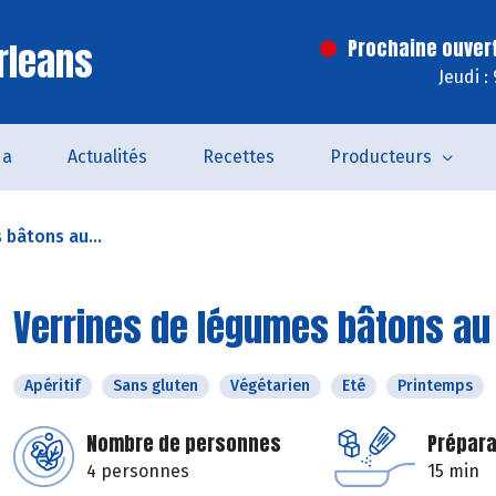
rleans
Prochaine ouver
Jeudi :
da
Actualités
Recettes
Producteurs
 bâtons au...
Verrines de légumes bâtons au 
Apéritif
Sans gluten
Végétarien
Eté
Printemps
Nombre de personnes
Prépara
4 personnes
15 min