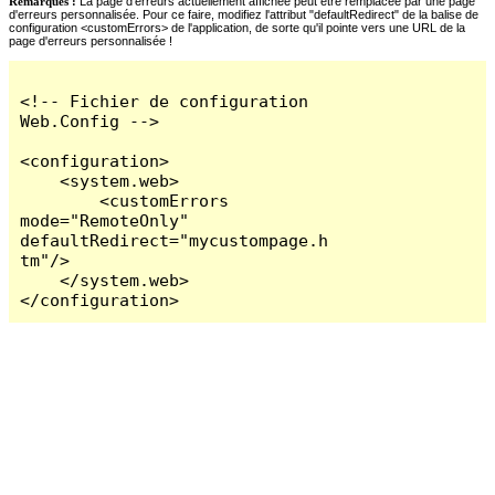
Remarques :
La page d'erreurs actuellement affichée peut être remplacée par une page
d'erreurs personnalisée. Pour ce faire, modifiez l'attribut "defaultRedirect" de la balise de
configuration <customErrors> de l'application, de sorte qu'il pointe vers une URL de la
page d'erreurs personnalisée !
<!-- Fichier de configuration 
Web.Config -->

<configuration>

    <system.web>

        <customErrors 
mode="RemoteOnly" 
defaultRedirect="mycustompage.h
tm"/>

    </system.web>

</configuration>