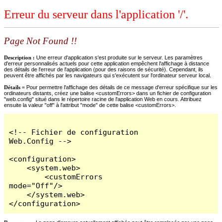
Erreur du serveur dans l'application '/'.
Page Not Found !!
Description :
Une erreur d'application s'est produite sur le serveur. Les paramètres
d'erreur personnalisés actuels pour cette application empêchent l'affichage à distance
des détails de l'erreur de l'application (pour des raisons de sécurité). Cependant, ils
peuvent être affichés par les navigateurs qui s'exécutent sur l'ordinateur serveur local.
Détails =
Pour permettre l'affichage des détails de ce message d'erreur spécifique sur les
ordinateurs distants, créez une balise <customErrors> dans un fichier de configuration
"web.config" situé dans le répertoire racine de l'application Web en cours. Attribuez
ensuite la valeur "off" à l'attribut "mode" de cette balise <customErrors>.
<!-- Fichier de configuration 
Web.Config -->

<configuration>

    <system.web>

        <customErrors 
mode="Off"/>

    </system.web>

</configuration>