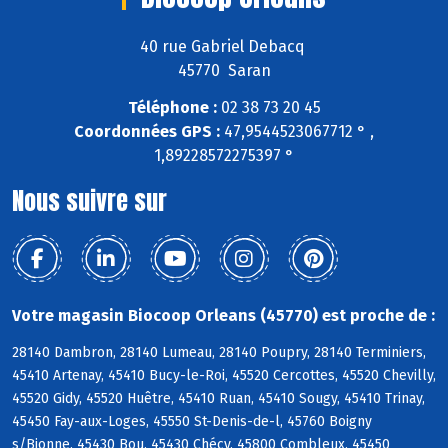
40 rue Gabriel Debacq
45770 Saran
Téléphone :
02 38 73 20 45
Coordonnées GPS :
47,9544523067712 ° ,
1,89228572275397 °
Nous suivre sur
Votre magasin Biocoop Orleans (45770) est proche de :
28140 Dambron, 28140 Lumeau, 28140 Poupry, 28140 Terminiers,
45410 Artenay, 45410 Bucy-le-Roi, 45520 Cercottes, 45520 Chevilly,
45520 Gidy, 45520 Huêtre, 45410 Ruan, 45410 Sougy, 45410 Trinay,
45450 Fay-aux-Loges, 45550 St-Denis-de-l, 45760 Boigny
s/Bionne, 45430 Bou, 45430 Chécy, 45800 Combleux, 45450