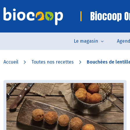
Biocoop O
Le magasin
Agen
Accueil
Toutes nos recettes
Bouchées de lentilles