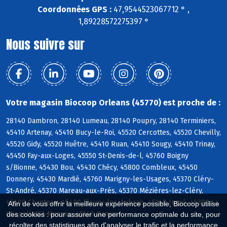
Coordonnées GPS :
47,9544523067712 ° ,
1,89228572275397 °
Nous suivre sur
Votre magasin Biocoop Orleans (45770) est proche de :
28140 Dambron, 28140 Lumeau, 28140 Poupry, 28140 Terminiers,
45410 Artenay, 45410 Bucy-le-Roi, 45520 Cercottes, 45520 Chevilly,
45520 Gidy, 45520 Huêtre, 45410 Ruan, 45410 Sougy, 45410 Trinay,
45450 Fay-aux-Loges, 45550 St-Denis-de-l, 45760 Boigny
s/Bionne, 45430 Bou, 45430 Chécy, 45800 Combleux, 45450
Donnery, 45430 Mardié, 45760 Marigny-les-Usages, 45370 Cléry-
St-André, 45370 Mareau-aux-Prés, 45370 Mézières-lez-Cléry,
45400 Chanteau, 45400 Fleury-les-Aubrais, 45140 Ingré, 45380 La
Afin de vous offrir la meilleure expérience possible, Biocoop utilise
Chapelle-St-Mesmin, 45140 Ormes
des cookies : pour assurer une performance optimale du site, pour
récolter des statistiques afin d'analyser le trafic et la performance