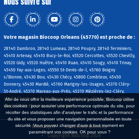
Nous suivre sur
Votre magasin Biocoop Orleans (45770) est proche de :
28140 Dambron, 28140 Lumeau, 28140 Poupry, 28140 Terminiers,
45410 Artenay, 45410 Bucy-le-Roi, 45520 Cercottes, 45520 Chevilly,
45520 Gidy, 45520 Huêtre, 45410 Ruan, 45410 Sougy, 45410 Trinay,
45450 Fay-aux-Loges, 45550 St-Denis-de-l, 45760 Boigny
s/Bionne, 45430 Bou, 45430 Chécy, 45800 Combleux, 45450
Donnery, 45430 Mardié, 45760 Marigny-les-Usages, 45370 Cléry-
St-André, 45370 Mareau-aux-Prés, 45370 Mézières-lez-Cléry,
45400 Chanteau, 45400 Fleury-les-Aubrais, 45140 Ingré, 45380 La
Afin de vous offrir la meilleure expérience possible, Biocoop utilise
Chapelle-St-Mesmin, 45140 Ormes
des cookies : pour assurer une performance optimale du site, pour
récolter des statistiques afin d'analyser le trafic et la performance
du site et vous proposer une navigation personnalisée en toute
sécurité. Vous pouvez changer d'avis à tout moment en
Biocoop.fr
Le réseau Biocoop
paramétrant vos cookies. OK pour vous ?
Copyright Biocoop 2026