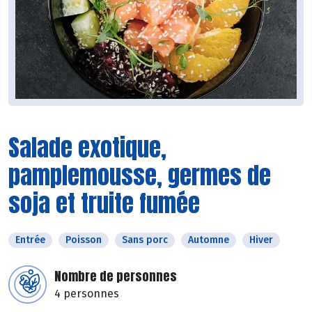
Salade exotique,
pamplemousse, germes de
soja et truite fumée
Entrée
Poisson
Sans porc
Automne
Hiver
Nombre de personnes
4 personnes