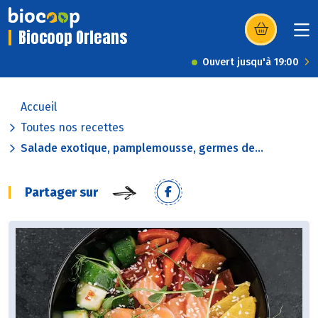
Biocoop Orleans
(s’ouvre dans u
Ouvert jusqu'à 19:00
Accueil
Toutes nos recettes
Salade exotique, pamplemousse, germes de...
Partager sur