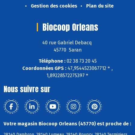
Gestion des cookies
Plan du site
Biocoop Orleans
40 rue Gabriel Debacq
45770 Saran
Téléphone :
02 38 73 20 45
Coordonnées GPS :
47,9544523067712 ° ,
1,89228572275397 °
Nous suivre sur
Votre magasin Biocoop Orleans (45770) est proche de :
28140 Dambron, 28140 Lumeau, 28140 Poupry, 28140 Terminiers,