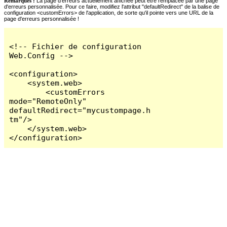
Remarques :
La page d'erreurs actuellement affichée peut être remplacée par une page
d'erreurs personnalisée. Pour ce faire, modifiez l'attribut "defaultRedirect" de la balise de
configuration <customErrors> de l'application, de sorte qu'il pointe vers une URL de la
page d'erreurs personnalisée !
<!-- Fichier de configuration 
Web.Config -->

<configuration>

    <system.web>

        <customErrors 
mode="RemoteOnly" 
defaultRedirect="mycustompage.h
tm"/>

    </system.web>

</configuration>