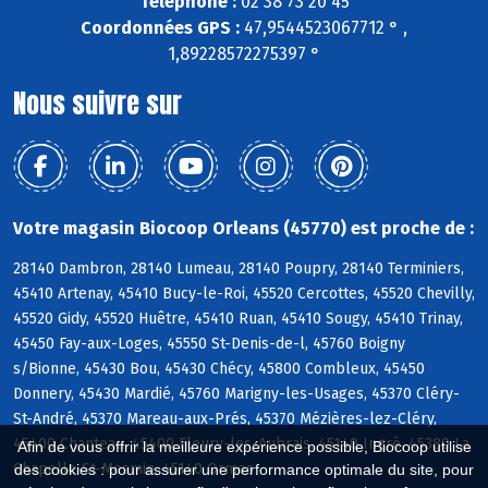
Téléphone :
02 38 73 20 45
Coordonnées GPS :
47,9544523067712 ° ,
1,89228572275397 °
Nous suivre sur
Votre magasin Biocoop Orleans (45770) est proche de :
28140 Dambron, 28140 Lumeau, 28140 Poupry, 28140 Terminiers,
45410 Artenay, 45410 Bucy-le-Roi, 45520 Cercottes, 45520 Chevilly,
45520 Gidy, 45520 Huêtre, 45410 Ruan, 45410 Sougy, 45410 Trinay,
45450 Fay-aux-Loges, 45550 St-Denis-de-l, 45760 Boigny
s/Bionne, 45430 Bou, 45430 Chécy, 45800 Combleux, 45450
Donnery, 45430 Mardié, 45760 Marigny-les-Usages, 45370 Cléry-
St-André, 45370 Mareau-aux-Prés, 45370 Mézières-lez-Cléry,
45400 Chanteau, 45400 Fleury-les-Aubrais, 45140 Ingré, 45380 La
Afin de vous offrir la meilleure expérience possible, Biocoop utilise
Chapelle-St-Mesmin, 45140 Ormes
des cookies : pour assurer une performance optimale du site, pour