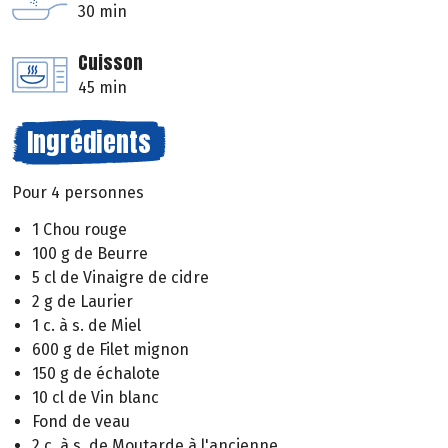
30 min
Cuisson
45 min
Ingrédients
Pour 4 personnes
1 Chou rouge
100 g de Beurre
5 cl de Vinaigre de cidre
2 g de Laurier
1 c. à s. de Miel
600 g de Filet mignon
150 g de échalote
10 cl de Vin blanc
Fond de veau
2 c. à s. de Moutarde à l'ancienne