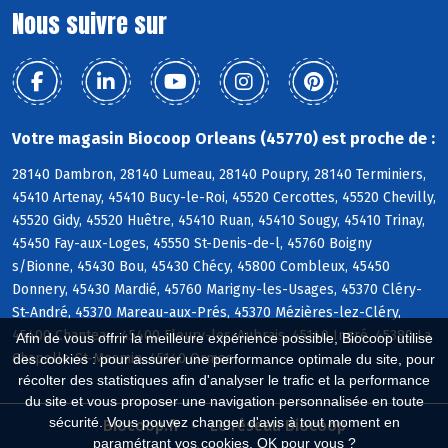
Nous suivre sur
Votre magasin Biocoop Orleans (45770) est proche de :
28140 Dambron, 28140 Lumeau, 28140 Poupry, 28140 Terminiers,
45410 Artenay, 45410 Bucy-le-Roi, 45520 Cercottes, 45520 Chevilly,
45520 Gidy, 45520 Huêtre, 45410 Ruan, 45410 Sougy, 45410 Trinay,
45450 Fay-aux-Loges, 45550 St-Denis-de-l, 45760 Boigny
s/Bionne, 45430 Bou, 45430 Chécy, 45800 Combleux, 45450
Donnery, 45430 Mardié, 45760 Marigny-les-Usages, 45370 Cléry-
St-André, 45370 Mareau-aux-Prés, 45370 Mézières-lez-Cléry,
45400 Chanteau, 45400 Fleury-les-Aubrais, 45140 Ingré, 45380 La
Afin de vous offrir la meilleure expérience possible, Biocoop utilise
Chapelle-St-Mesmin, 45140 Ormes
des cookies : pour assurer une performance optimale du site, pour
récolter des statistiques afin d'analyser le trafic et la performance
du site et vous proposer une navigation personnalisée en toute
sécurité. Vous pouvez changer d'avis à tout moment en
Biocoop.fr
Le réseau Biocoop
paramétrant vos cookies. OK pour vous ?