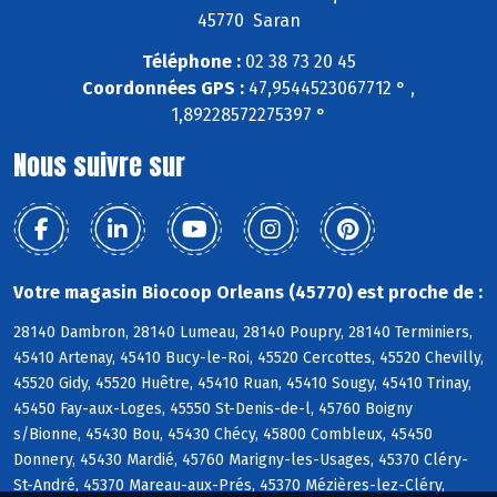
45770 Saran
Téléphone :
02 38 73 20 45
Coordonnées GPS :
47,9544523067712 ° ,
1,89228572275397 °
Nous suivre sur
Votre magasin Biocoop Orleans (45770) est proche de :
28140 Dambron, 28140 Lumeau, 28140 Poupry, 28140 Terminiers,
45410 Artenay, 45410 Bucy-le-Roi, 45520 Cercottes, 45520 Chevilly,
45520 Gidy, 45520 Huêtre, 45410 Ruan, 45410 Sougy, 45410 Trinay,
45450 Fay-aux-Loges, 45550 St-Denis-de-l, 45760 Boigny
s/Bionne, 45430 Bou, 45430 Chécy, 45800 Combleux, 45450
Donnery, 45430 Mardié, 45760 Marigny-les-Usages, 45370 Cléry-
St-André, 45370 Mareau-aux-Prés, 45370 Mézières-lez-Cléry,