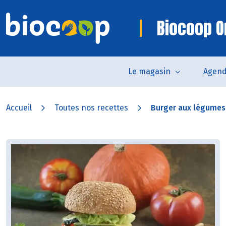
Biocoop O
Le magasin
Agen
Accueil
Toutes nos recettes
Burger aux légumes g