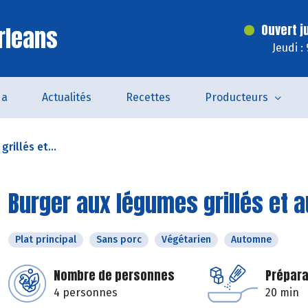
rleans
Ouvert j
Jeudi :
da
Actualités
Recettes
Producteurs
rillés et...
Burger aux légumes grillés et 
Plat principal
Sans porc
Végétarien
Automne
Nombre de personnes
Prépara
4 personnes
20 min