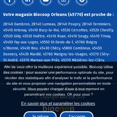
Votre magasin Biocoop Orleans (45770) est proche de :
28140 Dambron, 28140 Lumeau, 28140 Poupry, 28140 Terminiers,
45410 Artenay, 45410 Bucy-le-Roi, 45520 Cercottes, 45520 Chevilly,
45520 Gidy, 45520 Huêtre, 45410 Ruan, 45410 Sougy, 45410 Trinay,
45450 Fay-aux-Loges, 45550 St-Denis-de-l, 45760 Boigny
s/Bionne, 45430 Bou, 45430 Chécy, 45800 Combleux, 45450
Donnery, 45430 Mardié, 45760 Marigny-les-Usages, 45370 Cléry-
St-André, 45370 Mareau-aux-Prés, 45370 Mézières-lez-Cléry,
45400 Chanteau, 45400 Fleury-les-Aubrais, 45140 Ingré, 45380 La
Afin de vous offrir la meilleure expérience possible, Biocoop utilise
Chapelle-St-Mesmin, 45140 Ormes
des cookies : pour assurer une performance optimale du site, pour
récolter des statistiques afin d'analyser le trafic et la performance
du site et vous proposer une navigation personnalisée en toute
sécurité. Vous pouvez changer d'avis à tout moment en
Biocoop.fr
Le réseau Biocoop
paramétrant vos cookies. OK pour vous ?
Copyright Biocoop 2026
En savoir plus et paramétrer les cookies
Je refuse
J'accepte