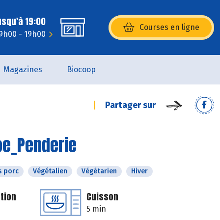
usqu'à 19:00
Courses en ligne
(s’ouvre dans une nouvelle fenêtr
 9h00 - 19h00
Magazines
Biocoop
Partager sur
oe_Penderie
s porc
Végétalien
Végétarien
Hiver
tion
Cuisson
5 min