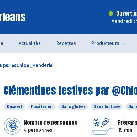
rleans
Ouvert j
Vendredi :
da
Actualités
Recettes
Producteurs
es par @Chloe_Penderie
Clémentines festives par @Chl
Dessert
Flexitarien
Sans gluten
Sans lactose
San
Nombre de personnes
Prépara
4 personnes
15 min