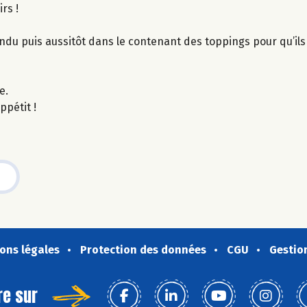
rs !
ndu puis aussitôt dans le contenant des toppings pour qu’il
e.
ppétit !
ons légales
Protection des données
CGU
Gestio
re sur