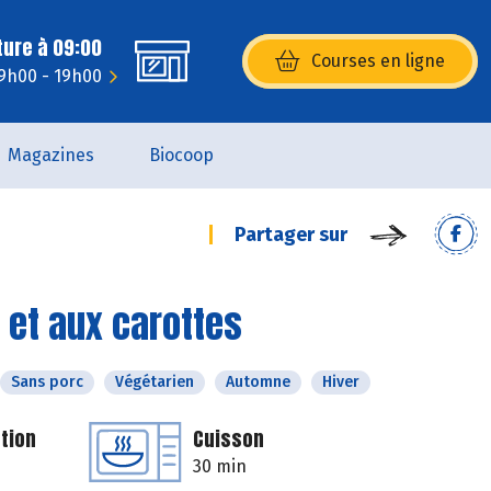
ture à 09:00
Courses en ligne
(s’ouvre dans une nouvelle fenêtr
 9h00 - 19h00
Magazines
Biocoop
Partager sur
e et aux carottes
Sans porc
Végétarien
Automne
Hiver
tion
Cuisson
30 min