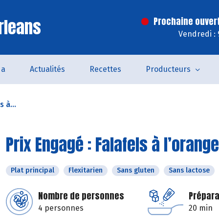
rleans
Prochaine ouver
Vendredi :
da
Actualités
Recettes
Producteurs
 à...
Prix Engagé : Falafels à l’orang
Plat principal
Flexitarien
Sans gluten
Sans lactose
Nombre de personnes
Prépara
4 personnes
20 min