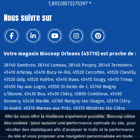
1,89228572275397 °
Nous suivre sur
Votre magasin Biocoop Orleans (45770) est proche de :
28140 Dambron, 28140 Lumeau, 28140 Poupry, 28140 Terminiers,
45410 Artenay, 45410 Bucy-le-Roi, 45520 Cercottes, 45520 Chevilly,
45520 Gidy, 45520 Huêtre, 45410 Ruan, 45410 Sougy, 45410 Trinay,
45450 Fay-aux-Loges, 45550 St-Denis-de-l, 45760 Boigny
s/Bionne, 45430 Bou, 45430 Chécy, 45800 Combleux, 45450
Donnery, 45430 Mardié, 45760 Marigny-les-Usages, 45370 Cléry-
St-André, 45370 Mareau-aux-Prés, 45370 Mézières-lez-Cléry,
45400 Chanteau, 45400 Fleury-les-Aubrais, 45140 Ingré, 45380 La
Afin de vous offrir la meilleure expérience possible, Biocoop utilise
Chapelle-St-Mesmin, 45140 Ormes
des cookies : pour assurer une performance optimale du site, pour
récolter des statistiques afin d'analyser le trafic et la performance
du site et vous proposer une navigation personnalisée en toute