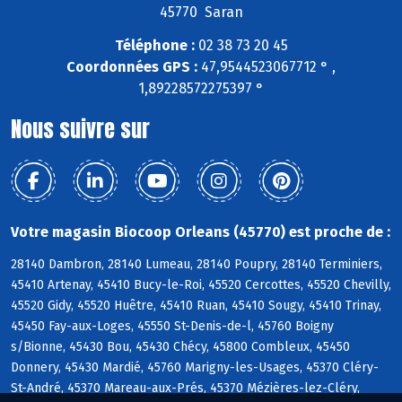
45770 Saran
Téléphone :
02 38 73 20 45
Coordonnées GPS :
47,9544523067712 ° ,
1,89228572275397 °
Nous suivre sur
Votre magasin Biocoop Orleans (45770) est proche de :
28140 Dambron, 28140 Lumeau, 28140 Poupry, 28140 Terminiers,
45410 Artenay, 45410 Bucy-le-Roi, 45520 Cercottes, 45520 Chevilly,
45520 Gidy, 45520 Huêtre, 45410 Ruan, 45410 Sougy, 45410 Trinay,
45450 Fay-aux-Loges, 45550 St-Denis-de-l, 45760 Boigny
s/Bionne, 45430 Bou, 45430 Chécy, 45800 Combleux, 45450
Donnery, 45430 Mardié, 45760 Marigny-les-Usages, 45370 Cléry-
St-André, 45370 Mareau-aux-Prés, 45370 Mézières-lez-Cléry,