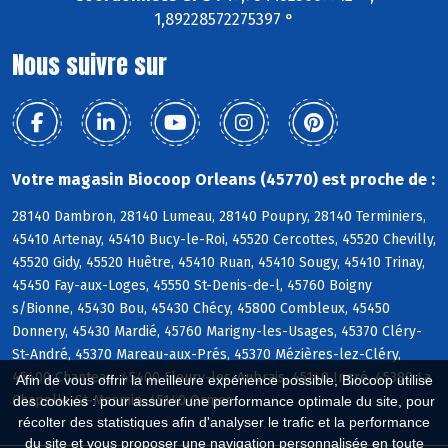
1,89228572275397 °
Nous suivre sur
Votre magasin Biocoop Orleans (45770) est proche de :
28140 Dambron, 28140 Lumeau, 28140 Poupry, 28140 Terminiers,
45410 Artenay, 45410 Bucy-le-Roi, 45520 Cercottes, 45520 Chevilly,
45520 Gidy, 45520 Huêtre, 45410 Ruan, 45410 Sougy, 45410 Trinay,
45450 Fay-aux-Loges, 45550 St-Denis-de-l, 45760 Boigny
s/Bionne, 45430 Bou, 45430 Chécy, 45800 Combleux, 45450
Donnery, 45430 Mardié, 45760 Marigny-les-Usages, 45370 Cléry-
St-André, 45370 Mareau-aux-Prés, 45370 Mézières-lez-Cléry,
45400 Chanteau, 45400 Fleury-les-Aubrais, 45140 Ingré, 45380 La
Afin de vous offrir la meilleure expérience possible, Biocoop utilise
Chapelle-St-Mesmin, 45140 Ormes
des cookies : pour assurer une performance optimale du site, pour
récolter des statistiques afin d'analyser le trafic et la performance
du site et vous proposer une navigation personnalisée en toute