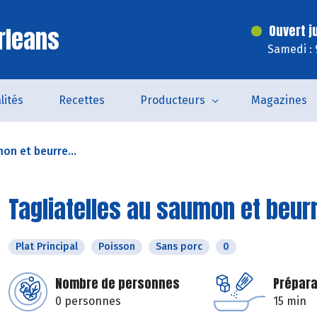
rleans
Ouvert j
Samedi : 
lités
Recettes
Producteurs
Magazines
on et beurre...
Tagliatelles au saumon et beur
Plat Principal
Poisson
Sans porc
0
Nombre de personnes
Prépara
0 personnes
15 min