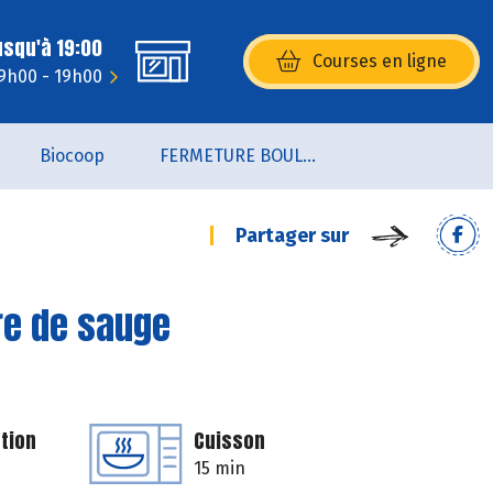
usqu'à 19:00
Courses en ligne
(s’ouvre dans une nouvelle fenêtr
9h00 - 19h00
Biocoop
FERMETURE BOULANGERIE JUSQU'AU 19 AOUT 2026
Partager sur
re de sauge
tion
Cuisson
15 min