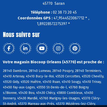
45770 Saran
Téléphone :
02 38 73 20 45
Coordonnées GPS :
47,9544523067712 ° ,
1,89228572275397 °
Nous suivre sur
Votre magasin Biocoop Orleans (45770) est proche de :
28140 Dambron, 28140 Lumeau, 28140 Poupry, 28140 Terminiers,
45410 Artenay, 45410 Bucy-le-Roi, 45520 Cercottes, 45520 Chevilly,
45520 Gidy, 45520 Huêtre, 45410 Ruan, 45410 Sougy, 45410 Trinay,
45450 Fay-aux-Loges, 45550 St-Denis-de-l, 45760 Boigny
s/Bionne, 45430 Bou, 45430 Chécy, 45800 Combleux, 45450
Donnery, 45430 Mardié, 45760 Marigny-les-Usages, 45370 Cléry-
St-André, 45370 Mareau-aux-Prés, 45370 Mézières-lez-Cléry,