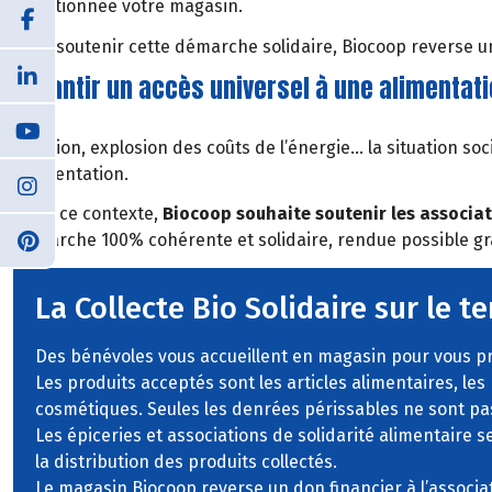
sélectionnée votre magasin.
Pour soutenir cette démarche solidaire, Biocoop reverse un
Garantir un accès universel à une alimentati
Inflation, explosion des coûts de l’énergie… la situation 
l’alimentation.
Dans ce contexte,
Biocoop souhaite soutenir les associati
démarche 100% cohérente et solidaire, rendue possible grâ
La Collecte Bio Solidaire sur le te
Des bénévoles vous accueillent en magasin pour vous pr
Les produits acceptés sont les articles alimentaires, les
cosmétiques. Seules les denrées périssables ne sont pa
Les épiceries et associations de solidarité alimentaire 
la distribution des produits collectés.
Le magasin Biocoop reverse un don financier à l’associat