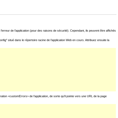
l'erreur de l'application (pour des raisons de sécurité). Cependant, ils peuvent être affichés
fig" situé dans le répertoire racine de l'application Web en cours. Attribuez ensuite la
uration <customErrors> de l'application, de sorte qu'il pointe vers une URL de la page