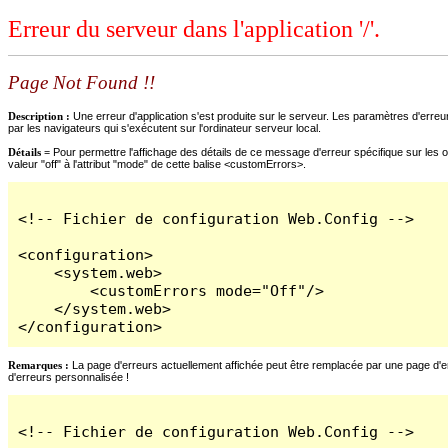
Erreur du serveur dans l'application '/'.
Page Not Found !!
Description :
Une erreur d'application s'est produite sur le serveur. Les paramètres d'erreur
par les navigateurs qui s'exécutent sur l'ordinateur serveur local.
Détails =
Pour permettre l'affichage des détails de ce message d'erreur spécifique sur les o
valeur "off" à l'attribut "mode" de cette balise <customErrors>.
<!-- Fichier de configuration Web.Config -->

<configuration>

    <system.web>

        <customErrors mode="Off"/>

    </system.web>

</configuration>
Remarques :
La page d'erreurs actuellement affichée peut être remplacée par une page d'erre
d'erreurs personnalisée !
<!-- Fichier de configuration Web.Config -->
