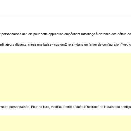
 personnalisés actuels pour cette application empêchent l'affichage à distance des détails de 
rdinateurs distants, créez une balise <customErrors> dans un fichier de configuration "web.con
urs personnalisée. Pour ce faire, modifiez l'attribut "defaultRedirect" de la balise de config