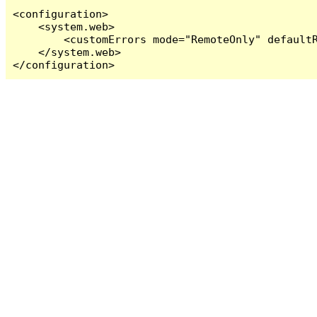
<configuration>

    <system.web>

        <customErrors mode="RemoteOnly" defaultR
    </system.web>

</configuration>