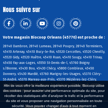
Nous suivre sur
Votre magasin Biocoop Orleans (45770) est proche de :
28140 Dambron, 28140 Lumeau, 28140 Poupry, 28140 Terminiers,
45410 Artenay, 45410 Bucy-le-Roi, 45520 Cercottes, 45520 Chevilly,
45520 Gidy, 45520 Huêtre, 45410 Ruan, 45410 Sougy, 45410 Trinay,
45450 Fay-aux-Loges, 45550 St-Denis-de-l, 45760 Boigny
s/Bionne, 45430 Bou, 45430 Chécy, 45800 Combleux, 45450
Donnery, 45430 Mardié, 45760 Marigny-les-Usages, 45370 Cléry-
St-André, 45370 Mareau-aux-Prés, 45370 Mézières-lez-Cléry,
45400 Chanteau, 45400 Fleury-les-Aubrais, 45140 Ingré, 45380 La
Afin de vous offrir la meilleure expérience possible, Biocoop utilise
Chapelle-St-Mesmin, 45140 Ormes
des cookies : pour assurer une performance optimale du site, pour
récolter des statistiques afin d'analyser le trafic et la performance
du site et vous proposer une navigation personnalisée en toute
sécurité. Vous pouvez changer d'avis à tout moment en
Biocoop.fr
Le réseau Biocoop