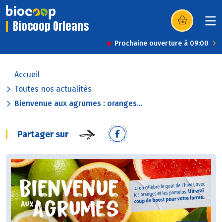
Biocoop Orleans
(s’ouvre dans u
Prochaine ouverture à 09:00
Accueil
Toutes nos actualités
Bienvenue aux agrumes : oranges...
Partager sur