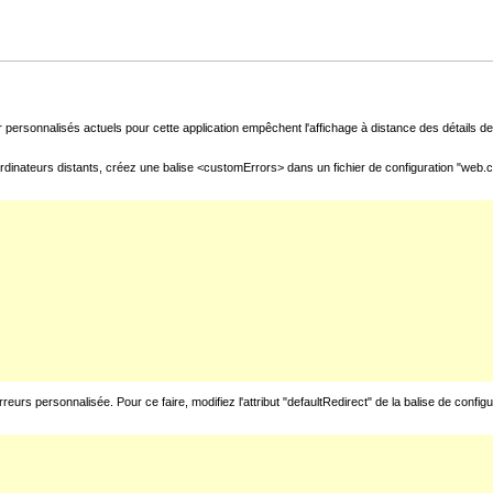
 personnalisés actuels pour cette application empêchent l'affichage à distance des détails de 
rdinateurs distants, créez une balise <customErrors> dans un fichier de configuration "web.con
urs personnalisée. Pour ce faire, modifiez l'attribut "defaultRedirect" de la balise de config