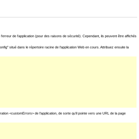
l'erreur de l'application (pour des raisons de sécurité). Cependant, ils peuvent être affichés
fig" situé dans le répertoire racine de l'application Web en cours. Attribuez ensuite la
uration <customErrors> de l'application, de sorte qu'il pointe vers une URL de la page