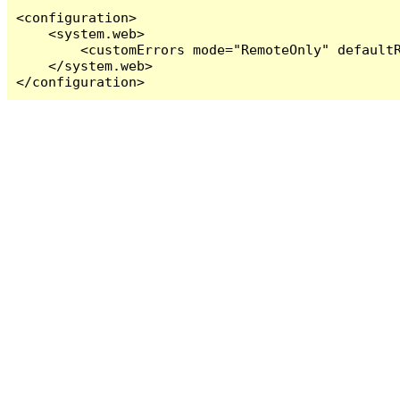
<configuration>

    <system.web>

        <customErrors mode="RemoteOnly" defaultR
    </system.web>

</configuration>