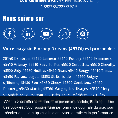
Coordonnées GPS :
47,9544523067712 ° ,
1,89228572275397 °
Nous suivre sur
Votre magasin Biocoop Orleans (45770) est proche de :
28140 Dambron, 28140 Lumeau, 28140 Poupry, 28140 Terminiers,
45410 Artenay, 45410 Bucy-le-Roi, 45520 Cercottes, 45520 Chevilly,
45520 Gidy, 45520 Huêtre, 45410 Ruan, 45410 Sougy, 45410 Trinay,
45450 Fay-aux-Loges, 45550 St-Denis-de-l, 45760 Boigny
s/Bionne, 45430 Bou, 45430 Chécy, 45800 Combleux, 45450
Donnery, 45430 Mardié, 45760 Marigny-les-Usages, 45370 Cléry-
St-André, 45370 Mareau-aux-Prés, 45370 Mézières-lez-Cléry,
45400 Chanteau, 45400 Fleury-les-Aubrais, 45140 Ingré, 45380 La
Afin de vous offrir la meilleure expérience possible, Biocoop utilise
Chapelle-St-Mesmin, 45140 Ormes
des cookies : pour assurer une performance optimale du site, pour
récolter des statistiques afin d'analyser le trafic et la performance