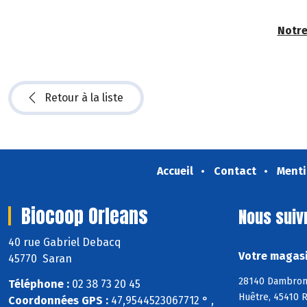
Notre
Retour à la liste
Accueil
Contact
Menti
Biocoop Orleans
Nous suiv
40 rue Gabriel Debacq
Votre magasi
45770 Saran
28140 Dambron, 
Téléphone :
02 38 73 20 45
Huêtre, 45410 R
Coordonnées GPS :
47,9544523067712 ° ,