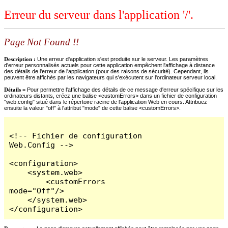
Erreur du serveur dans l'application '/'.
Page Not Found !!
Description :
Une erreur d'application s'est produite sur le serveur. Les paramètres
d'erreur personnalisés actuels pour cette application empêchent l'affichage à distance
des détails de l'erreur de l'application (pour des raisons de sécurité). Cependant, ils
peuvent être affichés par les navigateurs qui s'exécutent sur l'ordinateur serveur local.
Détails =
Pour permettre l'affichage des détails de ce message d'erreur spécifique sur les
ordinateurs distants, créez une balise <customErrors> dans un fichier de configuration
"web.config" situé dans le répertoire racine de l'application Web en cours. Attribuez
ensuite la valeur "off" à l'attribut "mode" de cette balise <customErrors>.
<!-- Fichier de configuration 
Web.Config -->

<configuration>

    <system.web>

        <customErrors 
mode="Off"/>

    </system.web>

</configuration>