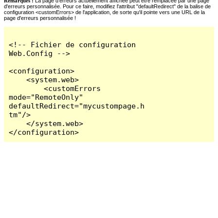
Remarques :
La page d'erreurs actuellement affichée peut être remplacée par une page
d'erreurs personnalisée. Pour ce faire, modifiez l'attribut "defaultRedirect" de la balise de
configuration <customErrors> de l'application, de sorte qu'il pointe vers une URL de la
page d'erreurs personnalisée !
<!-- Fichier de configuration 
Web.Config -->

<configuration>

    <system.web>

        <customErrors 
mode="RemoteOnly" 
defaultRedirect="mycustompage.h
tm"/>

    </system.web>

</configuration>